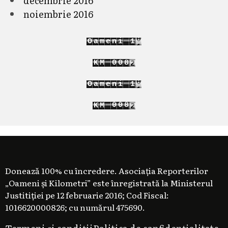
decembrie 2016
noiembrie 2016
1
O
a
m
e
n
i
1
2
2
7
K
M
0
0
8
8
1
1
9
1
O
a
m
e
n
i
1
2
2
7
0
0
8
K
M
8
1
1
9
Donează 100% cu încredere. Asociația Reporterilor
„Oameni și Kilometri” este înregistrată la Ministerul
Justitiției pe 12 februarie 2016; Cod Fiscal:
1016620000826; cu numărul 475690.