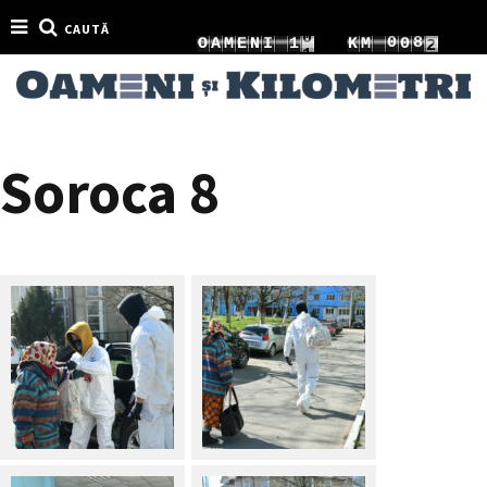
CAUTĂ
7
1
0
8
O
A
M
E
N
I
1
K
M
0
8
2
1
9
2
1
Soroca 8