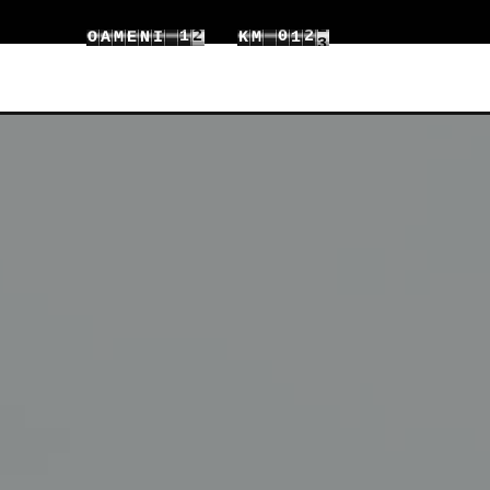
6
1
8
0
7
O
A
M
E
N
I
K
M
1
7
2
9
1
8
2