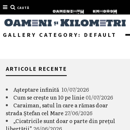
CAUTĂ
0
9
2
1
O
A
M
E
N
I
K
M
0
0
1
0
3
2
1
1
GALLERY CATEGORY:
DEFAULT
ARTICOLE RECENTE
Așteptare infinită
10/07/2026
Cum se crește un 10 pe linie
01/07/2026
Caraiman, satul în care a rămas doar
strada Ștefan cel Mare
27/06/2026
„Cicatricile sunt doar o parte din prețul
libertății”
26/06/2026