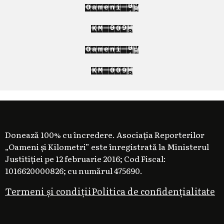
9
0
O
a
m
e
n
i
0
1
2
0
0
K
M
1
3
1
1
2
0
9
O
a
m
e
n
i
1
0
2
K
M
0
1
0
3
1
2
1
Donează 100% cu încredere. Asociația Reporterilor
„Oameni și Kilometri” este înregistrată la Ministerul
Justitiției pe 12 februarie 2016; Cod Fiscal:
1016620000826; cu numărul 475690.
Termeni și condiții
Politica de confidențialitate