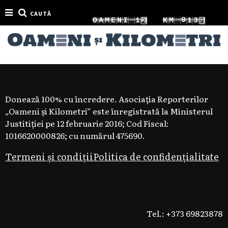
CAUTĂ
0
0
O
A
M
E
N
I
1
2
K
M
1
4
1
1
2
3
2
5
Donează 100% cu încredere. Asociația Reporterilor
„Oameni și Kilometri” este înregistrată la Ministerul
Justitiției pe 12 februarie 2016; Cod Fiscal:
1016620000826; cu numărul 475690.
Termeni și condiții
Politica de confidențialitate
Tel.: +373 69823878