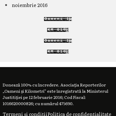
noiembrie 2016
1
O
a
m
e
n
i
1
2
2
1
3
K
M
0
1
2
4
1
2
1
O
a
m
e
n
i
1
2
2
3
K
M
0
1
1
4
1
2
2
Donează 100% cu încredere. Asociația Reporterilor
„Oameni și Kilometri” este înregistrată la Ministerul
Justitiției pe 12 februarie 2016; Cod Fiscal:
1016620000826; cu numărul 475690.
Termeni și condiții
Politica de confidențialitate