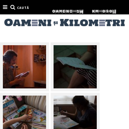
CAUTĂ
1
3
1
O
A
M
E
N
I
1
K
M
0
1
2
4
2
2
1
2