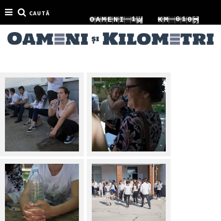
CAUTĂ
0
9
1
1
0
1
O
A
M
E
N
I
K
M
1
0
2
2
1
2