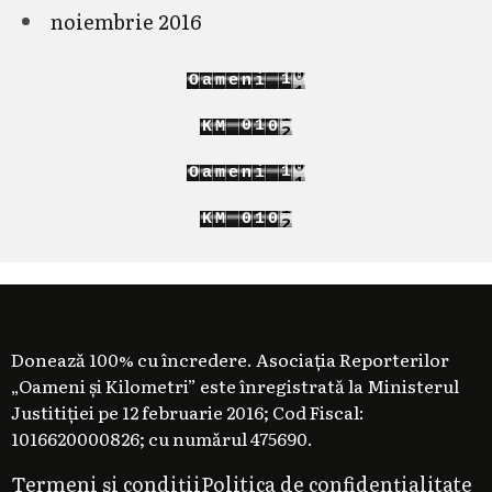
noiembrie 2016
1
1
O
a
m
e
n
i
2
2
9
0
0
1
K
M
0
1
1
2
1
1
O
a
m
e
n
i
2
2
9
0
K
M
0
1
0
1
1
2
Donează 100% cu încredere. Asociația Reporterilor
„Oameni și Kilometri” este înregistrată la Ministerul
Justitiției pe 12 februarie 2016; Cod Fiscal:
1016620000826; cu numărul 475690.
Termeni și condiții
Politica de confidențialitate