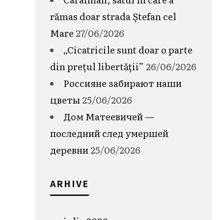
rămas doar strada Ștefan cel
Mare
27/06/2026
„Cicatricile sunt doar o parte
din prețul libertății”
26/06/2026
Россияне забирают наши
цветы
25/06/2026
Дом Матеевичей —
последний след умершей
деревни
25/06/2026
ARHIVE