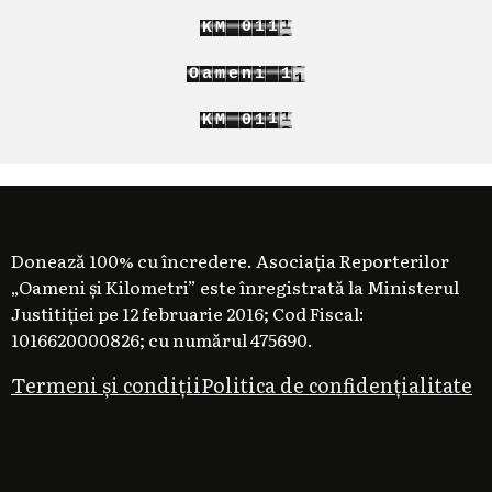
0
0
1
2
K
M
1
1
2
3
1
O
a
m
e
n
i
1
2
2
0
2
K
M
0
1
1
3
1
2
Donează 100% cu încredere. Asociația Reporterilor
„Oameni și Kilometri” este înregistrată la Ministerul
Justitiției pe 12 februarie 2016; Cod Fiscal:
1016620000826; cu numărul 475690.
Termeni și condiții
Politica de confidențialitate