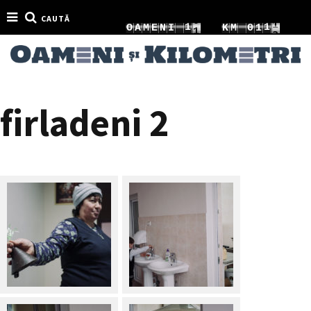
0
CAUTĂ
1
1
2
O
A
M
E
N
I
K
M
0
1
1
2
2
3
1
2
firladeni 2