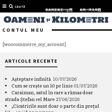
CAUTĂ
7
0
1
0
1
0
O
A
M
E
N
I
K
M
8
1
2
1
2
1
CONTUL MEU
[woocommerce_my_account]
ARTICOLE RECENTE
Așteptare infinită
10/07/2026
Cum se crește un 10 pe linie
01/07/2026
Caraiman, satul în care a rămas doar
strada Ștefan cel Mare
27/06/2026
„Cicatricile sunt doar o parte din prețul