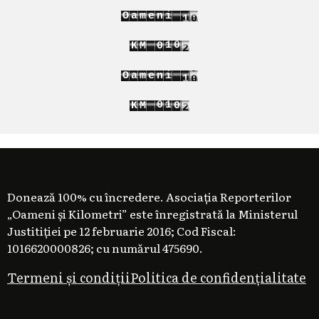
0
1
O
a
m
e
n
i
1
2
7
1
0
K
M
0
8
2
1
1
0
1
O
a
m
e
n
i
1
2
7
0
1
K
M
0
8
1
2
1
Donează 100% cu încredere. Asociația Reporterilor
„Oameni și Kilometri” este înregistrată la Ministerul
Justitiției pe 12 februarie 2016; Cod Fiscal:
1016620000826; cu numărul 475690.
Termeni și condiții
Politica de confidențialitate