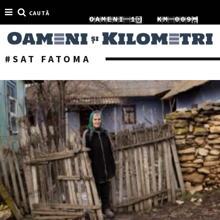
CAUTĂ
0
3
O
A
M
E
N
I
1
K
M
0
1
0
1
4
2
1
2
1
#SAT FATOMA