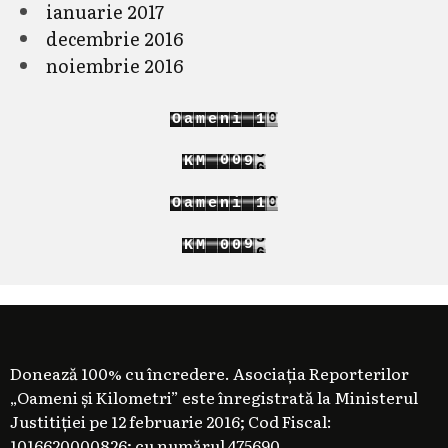
ianuarie 2017
decembrie 2016
noiembrie 2016
0
O
a
m
e
n
i
1
1
2
3
0
1
K
M
0
4
1
2
1
0
O
a
m
e
n
i
1
1
2
3
0
K
M
0
1
4
1
1
2
Donează 100% cu încredere. Asociația Reporterilor
„Oameni și Kilometri” este înregistrată la Ministerul
Justitiției pe 12 februarie 2016; Cod Fiscal:
1016620000826; cu numărul 475690.