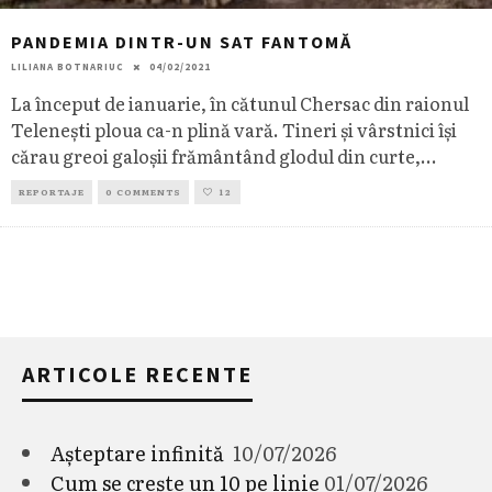
PANDEMIA DINTR-UN SAT FANTOMĂ
LILIANA BOTNARIUC
04/02/2021
La început de ianuarie, în cătunul Chersac din raionul
Telenești ploua ca-n plină vară. Tineri și vârstnici își
cărau greoi galoșii frământând glodul din curte,
...
REPORTAJE
0 COMMENTS
12
ARTICOLE RECENTE
Așteptare infinită
10/07/2026
Cum se crește un 10 pe linie
01/07/2026