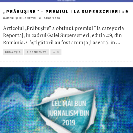
„PRĂBUȘIRE” – PREMIUL I LA SUPERSCRIERI #9
OAMENI ȘI KILOMETRI
24/03/2020
Articolul „Prăbușire” a obținut premiul I la categoria
Reportaj, în cadrul Galei Superscrieri, ediția #9, din
România. Câștigătorii au fost anunțați aseară, în
...
REDACȚIA
0 COMMENTS
2