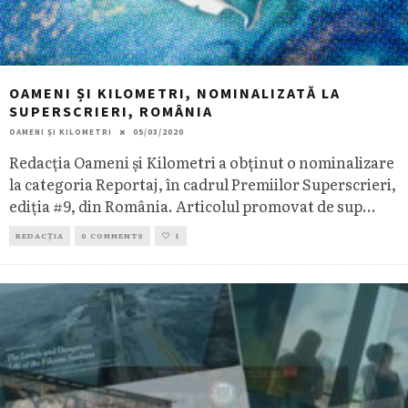
OAMENI ȘI KILOMETRI, NOMINALIZATĂ LA
SUPERSCRIERI, ROMÂNIA
OAMENI ȘI KILOMETRI
05/03/2020
Redacția Oameni și Kilometri a obținut o nominalizare
la categoria Reportaj, în cadrul Premiilor Superscrieri,
ediția #9, din România. Articolul promovat de sup
...
REDACȚIA
0 COMMENTS
1