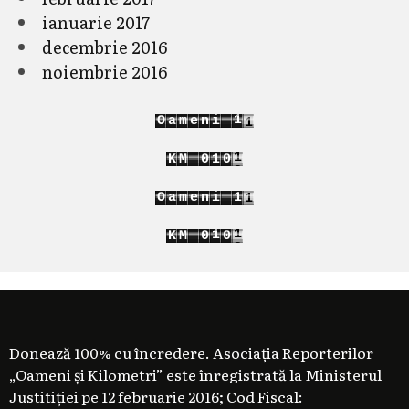
ianuarie 2017
decembrie 2016
noiembrie 2016
2
1
O
a
m
e
n
i
3
2
4
K
M
0
1
1
5
1
2
2
2
O
a
m
e
n
i
1
3
2
4
1
K
M
0
1
5
2
1
2
Donează 100% cu încredere. Asociația Reporterilor
„Oameni și Kilometri” este înregistrată la Ministerul
Justitiției pe 12 februarie 2016; Cod Fiscal: