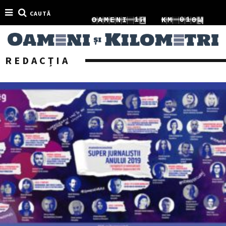
4
CAUTĂ
2
1
0
1
O
A
M
E
N
I
K
M
1
5
3
2
1
2
2
REDACȚIA