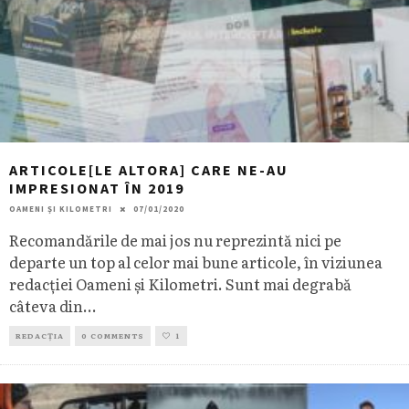
ARTICOLE[LE ALTORA] CARE NE-AU
IMPRESIONAT ÎN 2019
OAMENI ȘI KILOMETRI
07/01/2020
Recomandările de mai jos nu reprezintă nici pe
departe un top al celor mai bune articole, în viziunea
redacției Oameni și Kilometri. Sunt mai degrabă
câteva din
...
REDACȚIA
0 COMMENTS
1