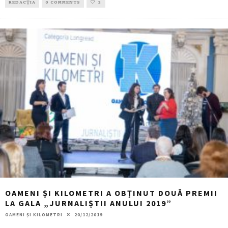
REDACȚIA
0 COMMENTS
2
OAMENI ȘI KILOMETRI A OBȚINUT DOUĂ PREMII
LA GALA „JURNALIȘTII ANULUI 2019”
OAMENI ȘI KILOMETRI
20/12/2019